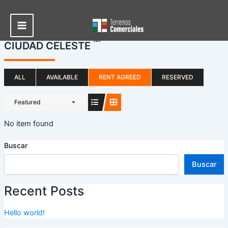
Ir
al
contenido
Main
(0)
CIUDAD CELESTE
Menu
ALL
AVAILABLE
RENT AGREED
RESERVED
Featured
No item found
Buscar
Buscar
Recent Posts
Hello world!