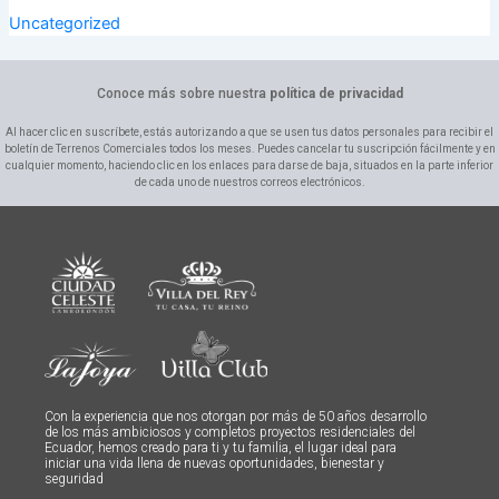
Uncategorized
Conoce más sobre nuestra
política de privacidad
Al hacer clic en suscríbete, estás autorizando a que se usen tus datos personales para recibir el
boletín de Terrenos Comerciales todos los meses. Puedes cancelar tu suscripción fácilmente y en
cualquier momento, haciendo clic en los enlaces para darse de baja, situados en la parte inferior
de cada uno de nuestros correos electrónicos.
Con la experiencia que nos otorgan por más de 50 años desarrollo
de los más ambiciosos y completos proyectos residenciales del
Ecuador, hemos creado para ti y tu familia, el lugar ideal para
iniciar una vida llena de nuevas oportunidades, bienestar y
seguridad