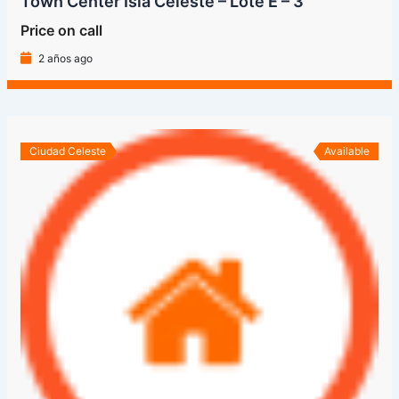
Town Center Isla Celeste – Lote E – 3
Price on call
2 años ago
Ciudad Celeste
Available