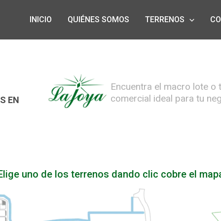
INICIO
QUIÉNES SOMOS
TERRENOS
CO
Encuentra el macro lote o 
comercial ideal para tu ne
S EN
Elige uno de los terrenos dando clic cobre el map