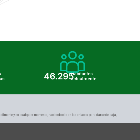
46.295
s
Habitantes
as
actualmente
ácilmente y en cualquier momento, haciendo clic en los enlaces para darse de baja,