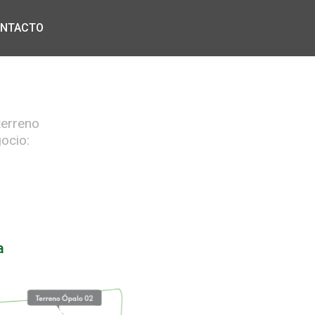
NTACTO
terreno
gocio:
a