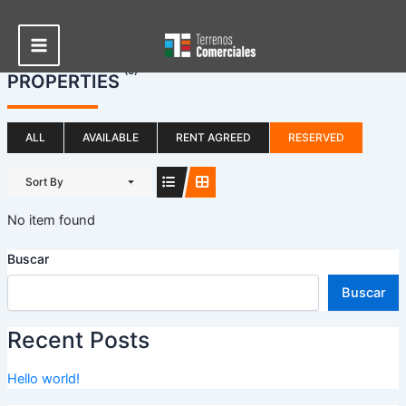
Ir
al
contenido
Main
(0)
PROPERTIES
Menu
ALL
AVAILABLE
RENT AGREED
RESERVED
Sort By
No item found
Buscar
Buscar
Recent Posts
Hello world!