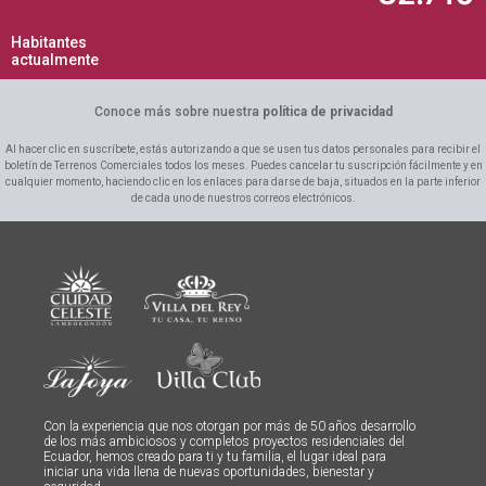
Habitantes
actualmente
Conoce más sobre nuestra
política de privacidad
Al hacer clic en suscríbete, estás autorizando a que se usen tus datos personales para recibir el
boletín de Terrenos Comerciales todos los meses. Puedes cancelar tu suscripción fácilmente y en
cualquier momento, haciendo clic en los enlaces para darse de baja, situados en la parte inferior
de cada uno de nuestros correos electrónicos.
Con la experiencia que nos otorgan por más de 50 años desarrollo
de los más ambiciosos y completos proyectos residenciales del
Ecuador, hemos creado para ti y tu familia, el lugar ideal para
iniciar una vida llena de nuevas oportunidades, bienestar y