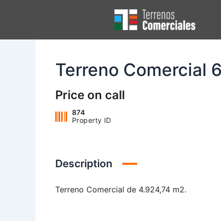
Ir
al
contenido
Terreno Comercial 
Price on call
874
Property ID
Description
Terreno Comercial de 4.924,74 m2.