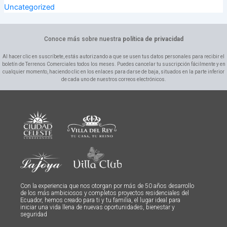
Uncategorized
Conoce más sobre nuestra
política de privacidad
Al hacer clic en suscríbete, estás autorizando a que se usen tus datos personales para recibir el
boletín de Terrenos Comerciales todos los meses. Puedes cancelar tu suscripción fácilmente y en
cualquier momento, haciendo clic en los enlaces para darse de baja, situados en la parte inferior
de cada uno de nuestros correos electrónicos.
Con la experiencia que nos otorgan por más de 50 años desarrollo
de los más ambiciosos y completos proyectos residenciales del
Ecuador, hemos creado para ti y tu familia, el lugar ideal para
iniciar una vida llena de nuevas oportunidades, bienestar y
seguridad