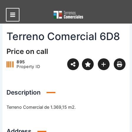
Ir
al
contenido
Main
Menu
Terreno Comercial 6D8
Price on call
895
Property ID
Description
Terreno Comercial de 1.369,15 m2.
Address