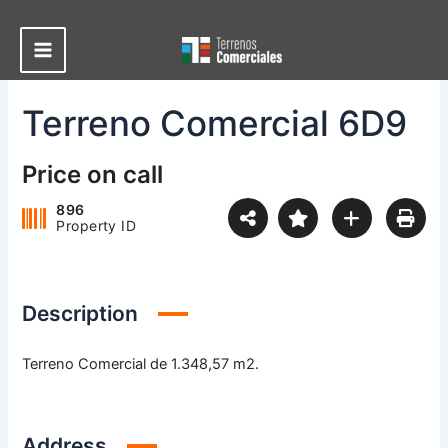
Ir
al
contenido
Main
Menu
Terreno Comercial 6D9
Price on call
896
Property ID
Description
Terreno Comercial de 1.348,57 m2.
Address