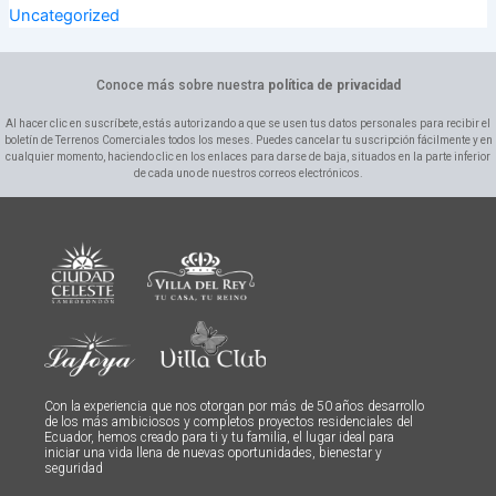
Uncategorized
Conoce más sobre nuestra
política de privacidad
Al hacer clic en suscríbete, estás autorizando a que se usen tus datos personales para recibir el
boletín de Terrenos Comerciales todos los meses. Puedes cancelar tu suscripción fácilmente y en
cualquier momento, haciendo clic en los enlaces para darse de baja, situados en la parte inferior
de cada uno de nuestros correos electrónicos.
Con la experiencia que nos otorgan por más de 50 años desarrollo
de los más ambiciosos y completos proyectos residenciales del
Ecuador, hemos creado para ti y tu familia, el lugar ideal para
iniciar una vida llena de nuevas oportunidades, bienestar y
seguridad