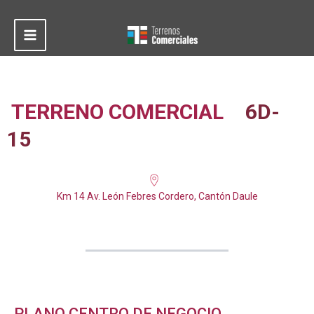
Ir
al
contenido
Main
Menu
TERRENO COMERCIAL
6D-
15
Km 14 Av. León Febres Cordero, Cantón Daule
PLANO CENTRO DE NEGOCIO