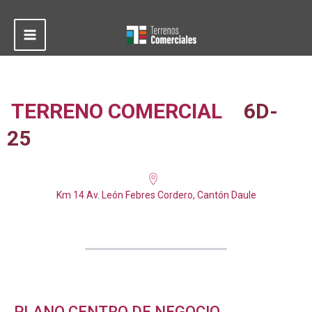
Ir
al
contenido
Main
Menu
TERRENO COMERCIAL
6D-
25
Km 14 Av. León Febres Cordero, Cantón Daule
PLANO CENTRO DE NEGOCIO