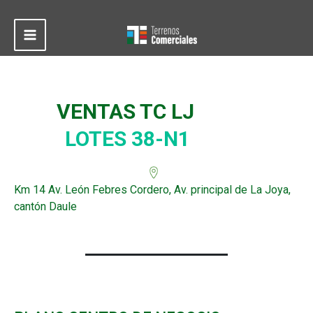
Ir
al
contenido
Main
Menu
VENTAS TC LJ
LOTES 38-N1
Km 14 Av. León Febres Cordero, Av. principal de La Joya,
cantón Daule