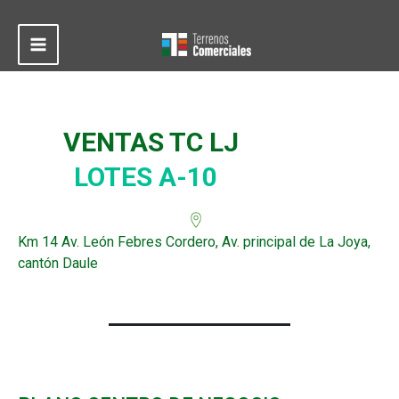
Ir
al
contenido
Main
Menu
VENTAS TC LJ
LOTES A-10
Km 14 Av. León Febres Cordero, Av. principal de La Joya,
cantón Daule