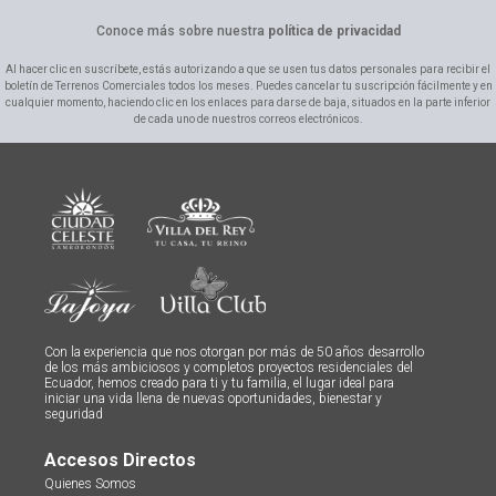
Conoce más sobre nuestra
política de privacidad
Al hacer clic en suscríbete, estás autorizando a que se usen tus datos personales para recibir el
boletín de Terrenos Comerciales todos los meses. Puedes cancelar tu suscripción fácilmente y en
cualquier momento, haciendo clic en los enlaces para darse de baja, situados en la parte inferior
de cada uno de nuestros correos electrónicos.
Con la experiencia que nos otorgan por más de 50 años desarrollo
de los más ambiciosos y completos proyectos residenciales del
Ecuador, hemos creado para ti y tu familia, el lugar ideal para
iniciar una vida llena de nuevas oportunidades, bienestar y
seguridad
Accesos Directos
Quienes Somos