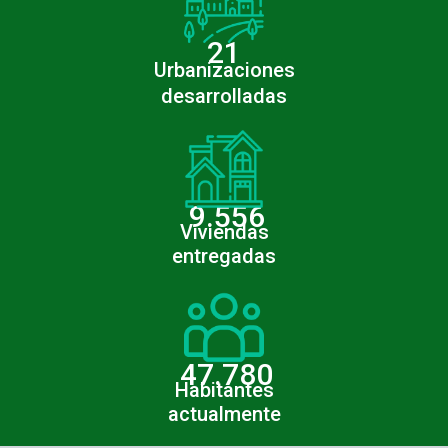
21
Urbanizaciones
desarrolladas
9.556
Viviendas
entregadas
47.780
Habitantes
actualmente