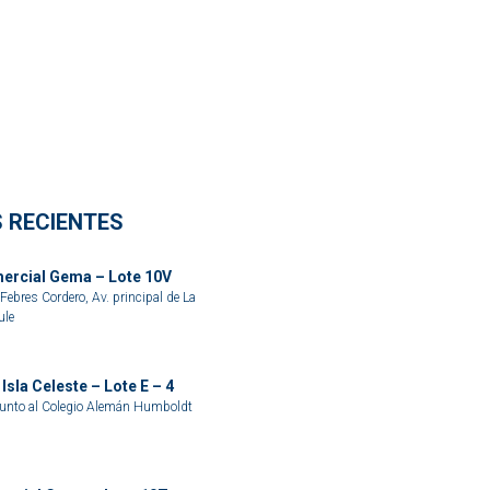
 RECIENTES
ercial Gema – Lote 10V
ebres Cordero, Av. principal de La
ule
Isla Celeste – Lote E – 4
junto al Colegio Alemán Humboldt