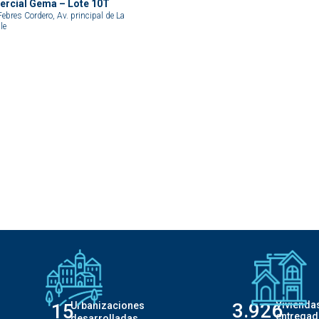
rcial Gema – Lote 10T
ebres Cordero, Av. principal de La
le
3.926
Vivienda
15
Urbanizaciones
entregad
desarrolladas