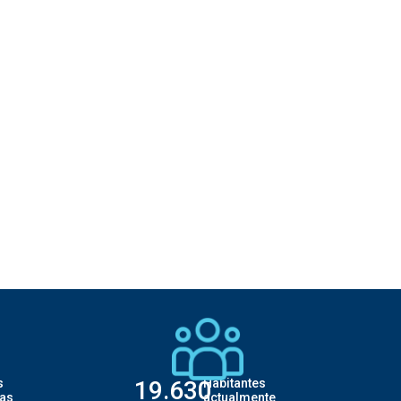
s
19.630
Habitantes
as
actualmente