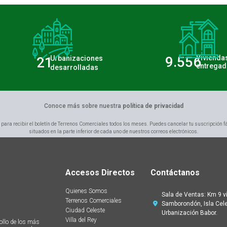
9.556
Vivienda
21
Urbanizaciones
entregad
desarrolladas
Conoce más sobre nuestra
política de privacidad
 para recibir el boletín de Terrenos Comerciales todos los meses. Puedes cancelar tu suscripción f
situados en la parte inferior de cada uno de nuestros correos electrónicos.
Accesos Directos
Contáctanos
Quienes Somos
Sala de Ventas: Km 9 v
Terrenos Comerciales
Samborondón, Isla Cele
Ciudad Celeste
Urbanización Babor.
Villa del Rey
ollo de los más