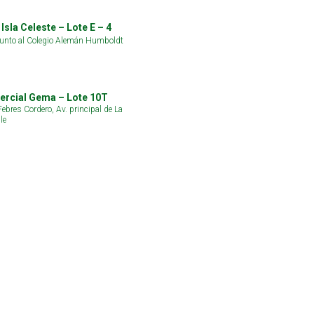
Isla Celeste – Lote E – 4
junto al Colegio Alemán Humboldt
rcial Gema – Lote 10T
ebres Cordero, Av. principal de La
le