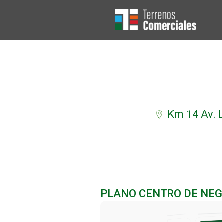
Ir
al
contenido
Km 14 Av. 
PLANO CENTRO DE NEG