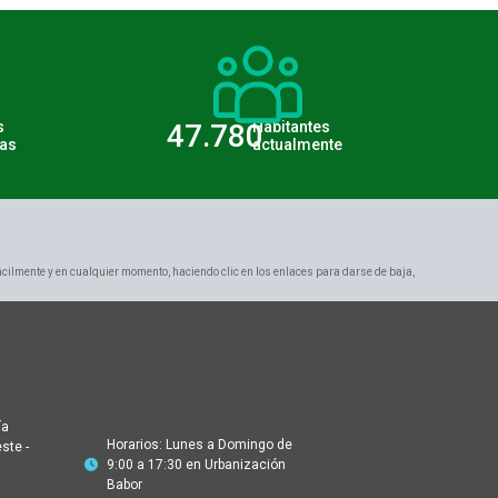
s
47.780
Habitantes
as
actualmente
ácilmente y en cualquier momento, haciendo clic en los enlaces para darse de baja,
ía
Horarios: Lunes a Domingo de
ste -
9:00 a 17:30 en Urbanización
Babor