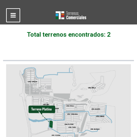
Ir
al
contenido
Main
Menu
Total terrenos encontrados: 2