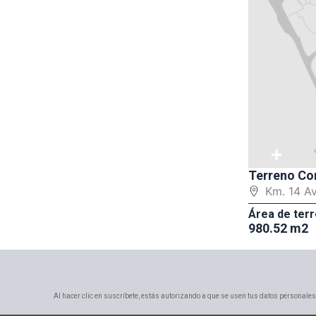
+
Terreno Co
Km. 14 A
Área de terr
980.52 m2
Al hacer clic en suscríbete, estás autorizando a que se usen tus datos personales