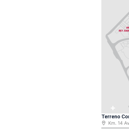
+
Terreno Co
Km. 14 A