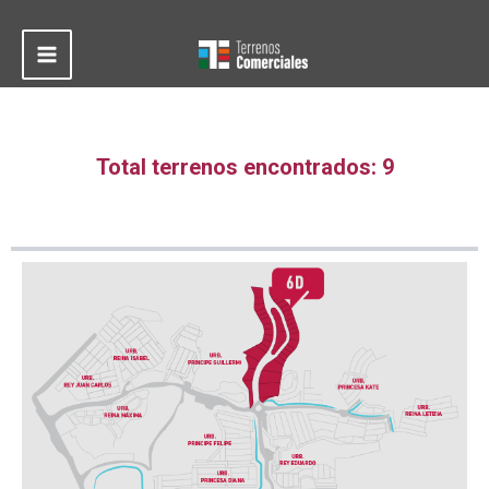
Ir
al
contenido
Main
Menu
Total terrenos encontrados: 9