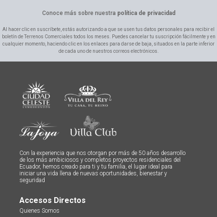
Conoce más sobre nuestra
política de privacidad
Al hacer clic en suscríbete, estás autorizando a que se usen tus datos personales para recibir el
boletín de Terrenos Comerciales todos los meses. Puedes cancelar tu suscripción fácilmente y en
cualquier momento, haciendo clic en los enlaces para darse de baja, situados en la parte inferior
de cada uno de nuestros correos electrónicos.
Con la experiencia que nos otorgan por más de 50 años desarrollo
de los más ambiciosos y completos proyectos residenciales del
Ecuador, hemos creado para ti y tu familia, el lugar ideal para
iniciar una vida llena de nuevas oportunidades, bienestar y
seguridad
Accesos Directos
Quienes Somos