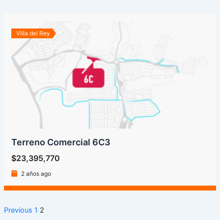
Villa del Rey
Terreno Comercial 6C3
$23,395,770
2 años ago
Previous
1
2